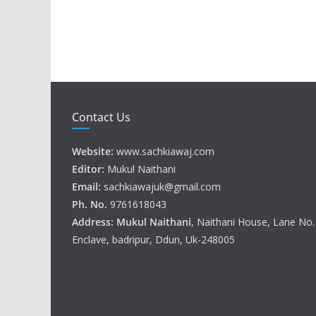
Contact Us
Website:
www.sachkiawaj.com
Editor:
Mukul Naithani
Email:
sachkiawajuk@gmail.com
Ph. No.
9761618043
Address: Mukul
Naithani
, Naithani House, Lane No
Enclave, badripur, Ddun, Uk-248005