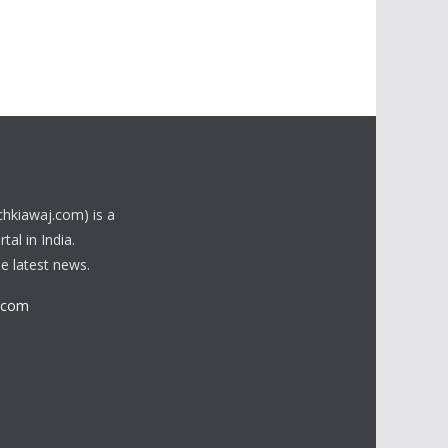
chkiawaj.com) is a
al in India.
he latest news.
.com