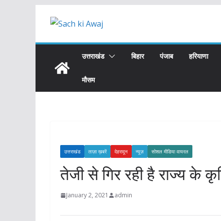
Skip
to
content
उत्तराखंड
बिहार
पंजाब
हरियाणा
मौसम
उत्तराखंड
ताज़ा ख़बरें
देहरादून
न्यूज़
सोशल मीडिया वायरल
तेजी से गिर रही है राज्य के क
January 2, 2021
admin