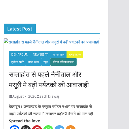
c
h
i
Latest Post
v
e
s
DEHARDUN
NEWSBEAT
आपका शहर
खबर हटकर
ट्रेंडिंग खबरें
ताज़ा ख़बरें
न्यूज़
सोशल मीडिया वायरल
सप्ताहांत से पहले नैनीताल और
मसूरी में बढ़ी पर्यटकों की आवाजाही
August 7, 2026
sach ki awaj
देहरादून। उत्तराखंड के प्रमुख पर्यटन स्थलों पर सप्ताहांत से
पहले पर्यटकों की संख्या में लगातार बढ़ोतरी देखने को मिल रही
Spread the love