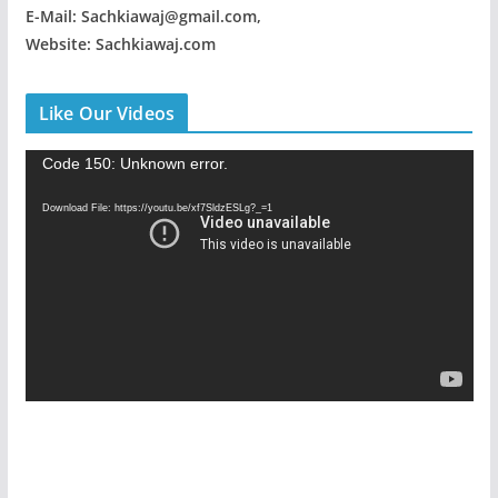
E-Mail: Sachkiawaj@gmail.com,
Website: Sachkiawaj.com
Like Our Videos
V
Code 150: Unknown error.
i
Download File: https://youtu.be/xf7SldzESLg?_=1
d
e
o
P
l
a
y
e
r