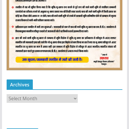
Archives
A
r
c
h
i