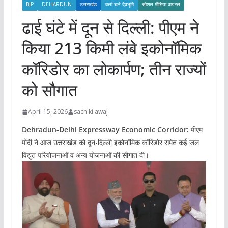
BJP
DEHARDUN
उत्तराखंड
चलो चले देवभूमि
सोशल मीडिया वायरल
ढाई घंटे में दून से दिल्ली: पीएम ने
किया 213 किमी लंबे इकोनॉमिक
कॉरिडोर का लोकार्पण; तीन राज्यों
को सौगात
April 15, 2026
sach ki awaj
Dehradun-Delhi Expressway Economic Corridor:
पीएम
मोदी ने आज उत्तराखंड को दून-दिल्ली इकोनॉमिक कॉरिडोर समेत कई जल
विद्युत परियोजनाओं व अन्य योजनाओं की सौगात दी।