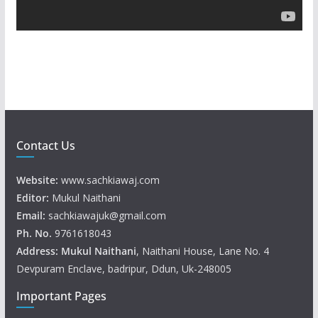
a
y
e
r
Contact Us
Website:
www.sachkiawaj.com
Editor:
Mukul Naithani
Email:
sachkiawajuk@gmail.com
Ph. No.
9761618043
Address: Mukul
Naithani
, Naithani House, Lane No. 4
Devpuram Enclave, badripur, Ddun, Uk-248005
Important Pages