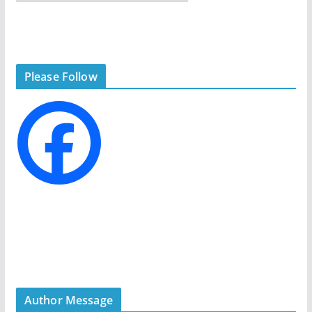
a
t
e
g
Please Follow
o
r
i
e
s
Author Message