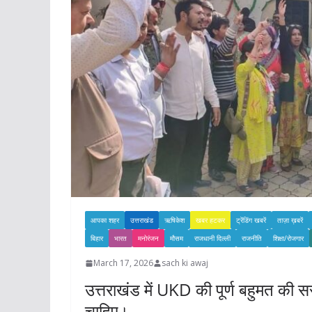
आपका शहर
उत्तराखंड
ऋषिकेश
खबर हटकर
ट्रेंडिंग खबरें
ताज़ा ख़बरें
बिहार
भारत
मनोरंजन
मौसम
राजधानी दिल्ली
राजनीति
शिक्षा/रोजगार
March 17, 2026
sach ki awaj
उत्तराखंड में UKD की पूर्ण बहुमत की स
चाहिए।