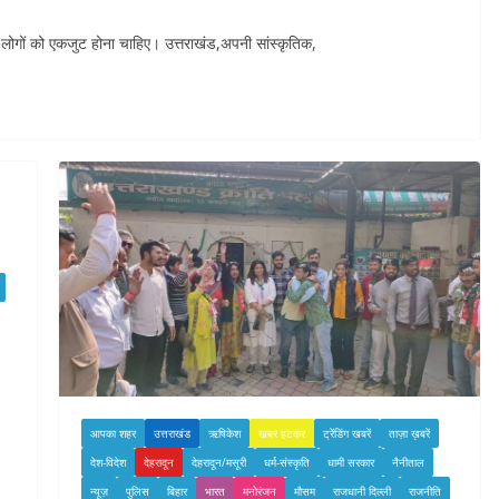
े लोगों को एकजुट होना चाहिए। उत्तराखंड,अपनी सांस्कृतिक,
आपका शहर
उत्तराखंड
ऋषिकेश
खबर हटकर
ट्रेंडिंग खबरें
ताज़ा ख़बरें
देश-विदेश
देहरादून
देहरादून/मसूरी
धर्म-संस्कृति
धामी सरकार
नैनीताल
न्यूज़
पुलिस
बिहार
भारत
मनोरंजन
मौसम
राजधानी दिल्ली
राजनीति