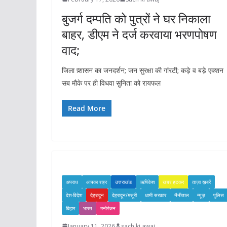
बुजर्ग दम्पति को पुत्रों ने घर निकाला
बाहर, डीएम ने दर्ज करवाया भरणपोषण
वाद;
जिला प्र्शासन का जनदर्शन; जन सुरक्षा की गांरटी; कड़े व बड़े एक्शन
सब मौके पर ही विधवा सुनिता को रायफल
Read More
अपराध
आपका शहर
उत्तराखंड
ऋषिकेश
खबर हटकर
ताज़ा ख़बरें
देश-विदेश
देहरादून
देहरादून/मसूरी
धामी सरकार
नैनीताल
न्यूज़
पुलिस
बिहार
भारत
मनोरंजन
January 11, 2026
sach ki awaj