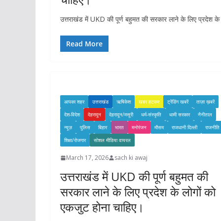
उत्तराखंड में UKD की पूर्ण बहुमत की सरकार लाने के लिए प्रदेश क
Read More
आपका शहर
उत्तराखंड
ऋषिकेश
खबर हटकर
ट्रेंडिंग खबरें
ताज़ा ख़बरें
देश-विदेश
देहरादून
देहरादून/मसूरी
धर्म-संस्कृति
धामी सरकार
नैनीताल
न्यूज़
पुलिस
बिहार
भारत
मनोरंजन
मौसम
राजधानी दिल्ली
राजनीति
शिक्षा/रोजगार
सोशल मीडिया वायरल
March 17, 2026
sach ki awaj
उत्तराखंड में UKD की पूर्ण बहुमत की
सरकार लाने के लिए प्रदेश के लोगों को
एकजुट होना चाहिए।