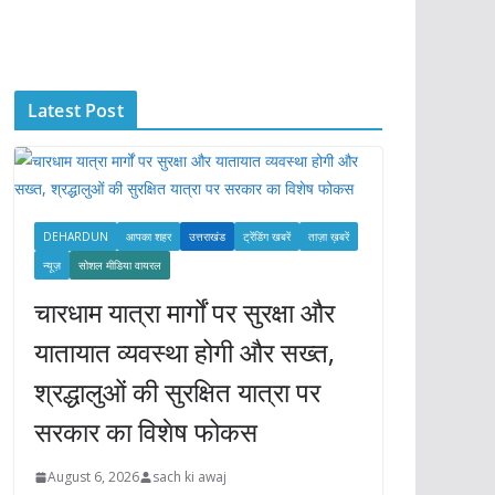
c
h
i
Latest Post
v
e
s
DEHARDUN
आपका शहर
उत्तराखंड
ट्रेंडिंग खबरें
ताज़ा ख़बरें
न्यूज़
सोशल मीडिया वायरल
चारधाम यात्रा मार्गों पर सुरक्षा और
यातायात व्यवस्था होगी और सख्त,
श्रद्धालुओं की सुरक्षित यात्रा पर
सरकार का विशेष फोकस
August 6, 2026
sach ki awaj