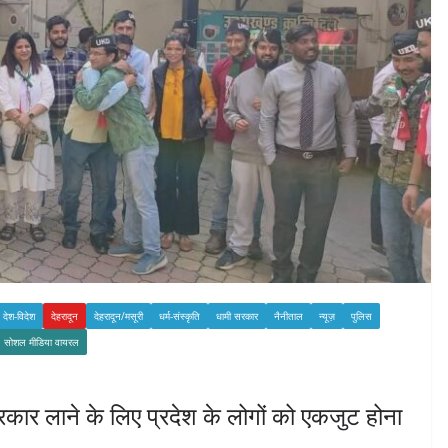
देश-विदेश
देहरादून
देहरादून/मसूरी
धर्म-संस्कृति
धामी सरकार
नैनीताल
न्यूज़
पुलिस
सोशल मीडिया वायरल
रकार लाने के लिए प्रदेश के लोगों को एकजुट होना