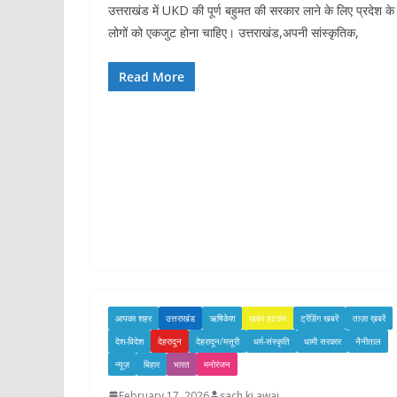
उत्तराखंड में UKD की पूर्ण बहुमत की सरकार लाने के लिए प्रदेश के
लोगों को एकजुट होना चाहिए। उत्तराखंड,अपनी सांस्कृतिक,
Read More
आपका शहर
उत्तराखंड
ऋषिकेश
खबर हटकर
ट्रेंडिंग खबरें
ताज़ा ख़बरें
देश-विदेश
देहरादून
देहरादून/मसूरी
धर्म-संस्कृति
धामी सरकार
नैनीताल
न्यूज़
बिहार
भारत
मनोरंजन
February 17, 2026
sach ki awaj