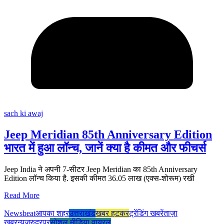
sach ki awaj
Jeep Meridian 85th Anniversary Edition
भारत में हुआ लॉन्च, जानें क्या है कीमत और फीचर्स
Jeep India ने अपनी 7-सीटर Jeep Meridian का 85th Anniversary
Edition लॉन्च किया है. इसकी कीमत 36.05 लाख (एक्स-शोरूम) रखी
Read More
Newsbeat
आपका शहर
उत्तराखंड
खबर हटकर
ट्रेंडिंग खबरें
ताज़ा
ख़बर
न्यूज़
रुद्रपुर
सोशल मीडिया वायरल