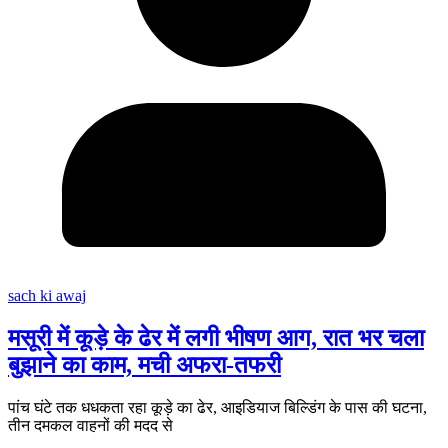
sach ki awaj
मसूरी में कूड़े के ढेर में लगी भीषण आग, रात भर चला
बुझाने का काम, मची अफरा-तफरी
पांच घंटे तक धधकता रहा कूड़े का ढेर, आइडियाज बिल्डिंग के पास की घटना,
तीन दमकल वाहनों की मदद से