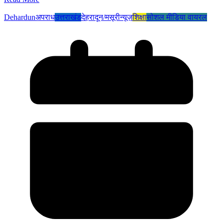
Dehardun
अपराध
उत्तराखंड
देहरादून/मसूरी
न्यूज़
शिक्षा
सोशल मीडिया वायरल