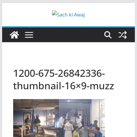
Skip
to
content
1200-675-26842336-
thumbnail-16×9-muzz