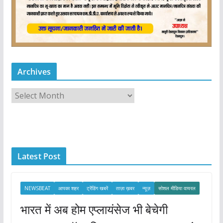
Archives
A
r
c
h
i
Latest Post
v
e
s
NEWSBEAT
आपका शहर
ट्रेंडिंग खबरें
ताज़ा ख़बर
न्यूज़
सोशल मीडिया वायरल
भारत में अब होम एप्लायंसेज भी बेचेगी