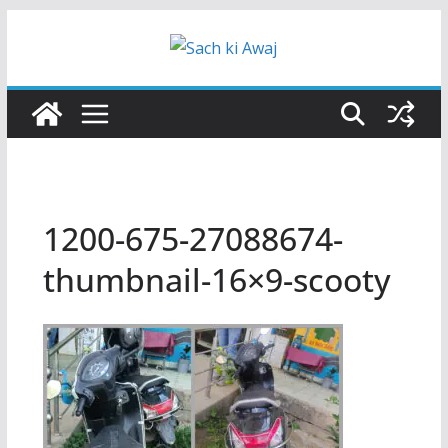
Skip
to
content
1200-675-27088674-
thumbnail-16×9-scooty