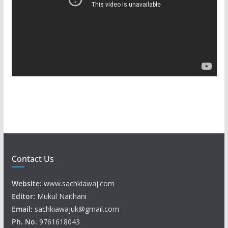
e
o
P
l
a
y
e
r
Contact Us
Website:
www.sachkiawaj.com
Editor:
Mukul Naithani
Email:
sachkiawajuk@gmail.com
Ph. No.
9761618043