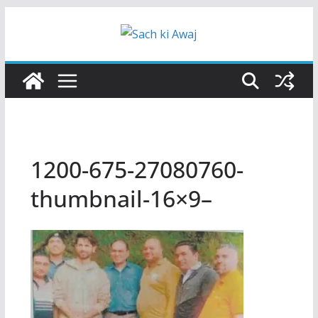
Skip
to
content
1200-675-27080760-
thumbnail-16×9–