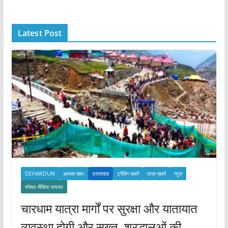
h
i
Latest Post
v
e
s
DEHARDUN
आपका शहर
उत्तराखंड
ट्रेंडिंग खबरें
ताज़ा ख़बरें
न्यूज़
सोशल मीडिया वायरल
चारधाम यात्रा मार्गों पर सुरक्षा और यातायात
व्यवस्था होगी और सख्त, श्रद्धालुओं की