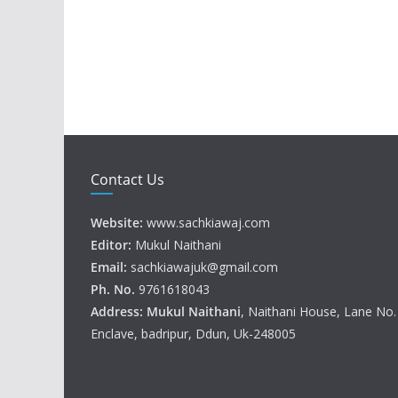
Contact Us
Website:
www.sachkiawaj.com
Editor:
Mukul Naithani
Email:
sachkiawajuk@gmail.com
Ph. No.
9761618043
Address: Mukul
Naithani
, Naithani House, Lane No
Enclave, badripur, Ddun, Uk-248005