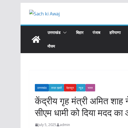
Skip
to
content
उत्तराखंड
बिहार
पंजाब
हरियाणा
मौसम
उत्तराखंड
ताज़ा ख़बरें
देहरादून
न्यूज़
भारत
केंद्रीय गृह मंत्री अमित शाह 
सीएम धामी को दिया मदद का
July 5, 2025
admin