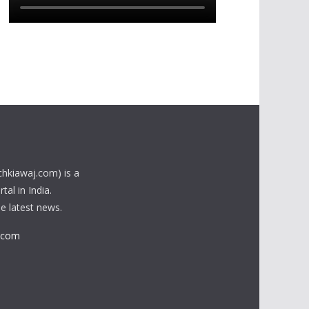
chkiawaj.com) is a
al in India.
he latest news.
.com