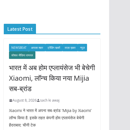
c
h
i
Latest Post
v
e
s
NEWSBEAT
आपका शहर
ट्रेंडिंग खबरें
ताज़ा ख़बर
न्यूज़
सोशल मीडिया वायरल
भारत में अब होम एप्लायंसेज भी बेचेगी
Xiaomi, लॉन्च किया नया Mijia
सब-ब्रांड
August 8, 2026
sach ki awaj
Xiaomi ने भारत में अपना सब-ब्रांड ‘Mijia by Xiaomi’
लॉन्च किया है. इसके तहत कंपनी होम एप्लायंसेज बेचेगी
हैदराबाद: चीनी टेक