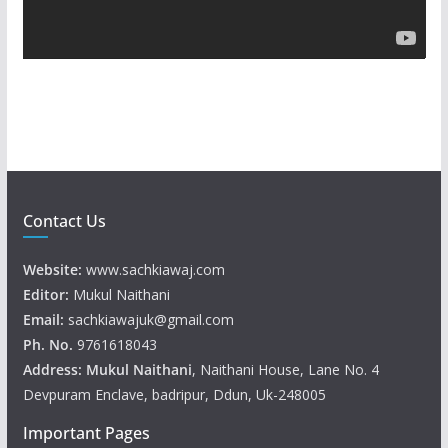
a
y
e
r
Contact Us
Website:
www.sachkiawaj.com
Editor:
Mukul Naithani
Email:
sachkiawajuk@gmail.com
Ph. No.
9761618043
Address: Mukul
Naithani
, Naithani House, Lane No. 4
Devpuram Enclave, badripur, Ddun, Uk-248005
Important Pages