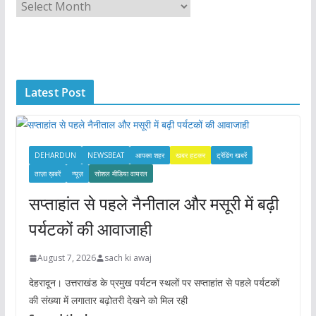
A
r
c
h
i
Latest Post
v
e
s
DEHARDUN
NEWSBEAT
आपका शहर
खबर हटकर
ट्रेंडिंग खबरें
ताज़ा ख़बरें
न्यूज़
सोशल मीडिया वायरल
सप्ताहांत से पहले नैनीताल और मसूरी में बढ़ी
पर्यटकों की आवाजाही
August 7, 2026
sach ki awaj
देहरादून। उत्तराखंड के प्रमुख पर्यटन स्थलों पर सप्ताहांत से पहले पर्यटकों
की संख्या में लगातार बढ़ोतरी देखने को मिल रही