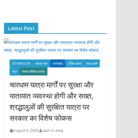
c
h
i
Latest Post
v
e
s
DEHARDUN
आपका शहर
उत्तराखंड
ट्रेंडिंग खबरें
ताज़ा ख़बरें
न्यूज़
सोशल मीडिया वायरल
चारधाम यात्रा मार्गों पर सुरक्षा और
यातायात व्यवस्था होगी और सख्त,
श्रद्धालुओं की सुरक्षित यात्रा पर
सरकार का विशेष फोकस
August 6, 2026
sach ki awaj