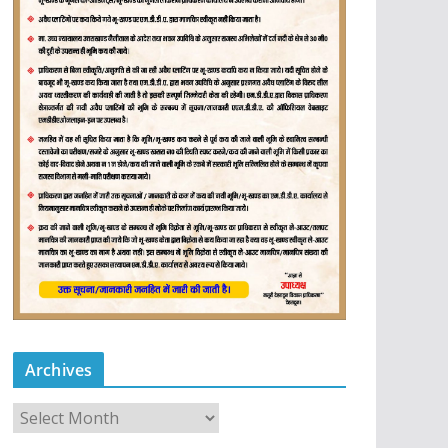
Archives
A
r