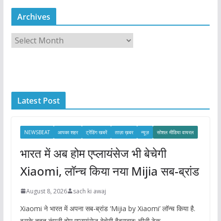
Archives
A
r
c
h
i
Latest Post
v
e
s
NEWSBEAT
आपका शहर
ट्रेंडिंग खबरें
ताज़ा ख़बर
न्यूज़
सोशल मीडिया वायरल
भारत में अब होम एप्लायंसेज भी बेचेगी
Xiaomi, लॉन्च किया नया Mijia सब-ब्रांड
August 8, 2026
sach ki awaj
Xiaomi ने भारत में अपना सब-ब्रांड ‘Mijia by Xiaomi’ लॉन्च किया है.
इसके तहत कंपनी होम एप्लायंसेज बेचेगी हैदराबाद: चीनी टेक