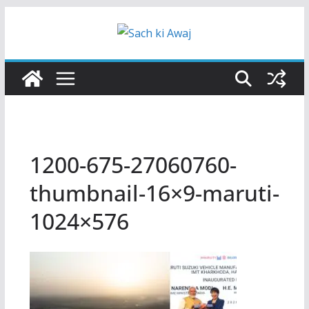
Skip
to
content
1200-675-27060760-
thumbnail-16×9-maruti-
1024×576