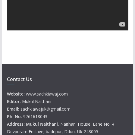
P
l
a
y
e
r
Contact Us
Website:
www.sachkiawaj.com
Editor:
Mukul Naithani
Email:
sachkiawajuk@gmail.com
Ph. No.
9761618043
Address: Mukul
Naithani
, Naithani House, Lane No. 4
Devpuram Enclave, badripur, Ddun, Uk-248005