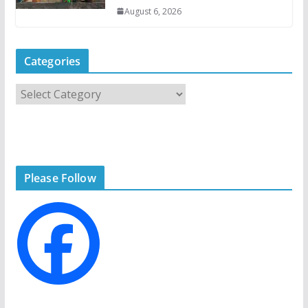
August 6, 2026
Categories
C
a
t
e
g
Please Follow
o
r
i
e
s