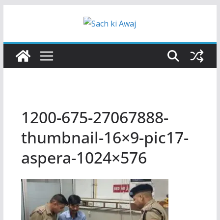
Skip
to
content
1200-675-27067888-
thumbnail-16×9-pic17-
aspera-1024×576