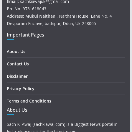
Email:
sachkiawajuk@gmail.com
Ph. No.
9761618043
Address: Mukul
Naithani
, Naithani House, Lane No. 4
Devpuram Enclave, badripur, Ddun, Uk-248005
Important Pages
About Us
Contact Us
Disclaimer
Privacy Policy
Terms and Conditions
About Us
Sach Ki Awaj (sachkiawaj.com) is a Biggest News portal in
India. please visit for the latest news.