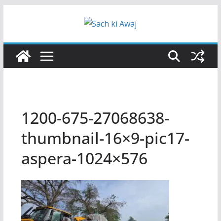
Skip
to
content
1200-675-27068638-
thumbnail-16×9-pic17-
aspera-1024×576