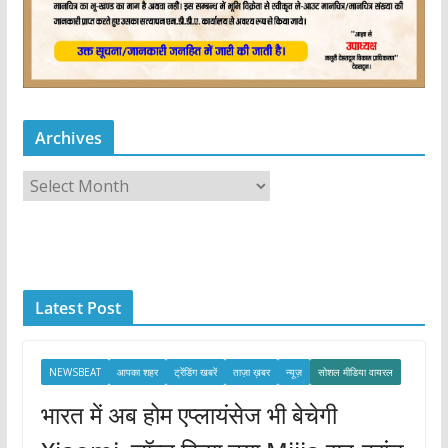
Archives
A
r
c
h
i
Latest Post
v
e
s
NEWSBEAT
आपका शहर
ट्रेंडिंग खबरें
ताज़ा ख़बर
न्यूज़
सोशल मीडिया वायरल
भारत में अब होम एप्लायंसेज भी बेचेगी