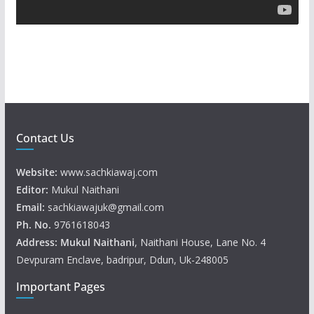
y
e
r
Contact Us
Website:
www.sachkiawaj.com
Editor:
Mukul Naithani
Email:
sachkiawajuk@gmail.com
Ph. No.
9761618043
Address: Mukul
Naithani
, Naithani House, Lane No. 4
Devpuram Enclave, badripur, Ddun, Uk-248005
Important Pages