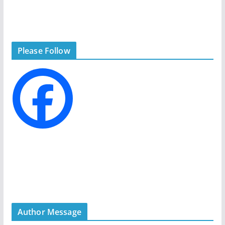
a
t
e
g
Please Follow
o
r
i
e
s
Author Message