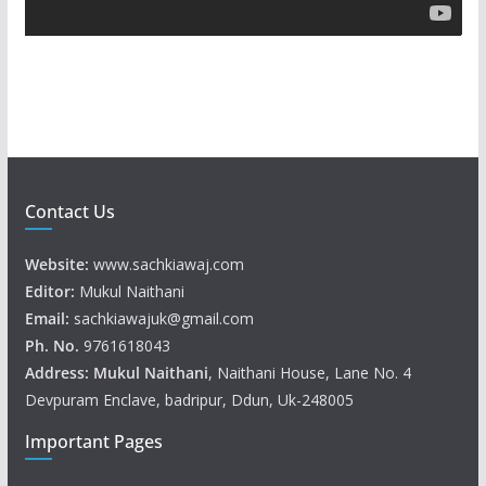
y
e
r
Contact Us
Website:
www.sachkiawaj.com
Editor:
Mukul Naithani
Email:
sachkiawajuk@gmail.com
Ph. No.
9761618043
Address: Mukul
Naithani
, Naithani House, Lane No. 4
Devpuram Enclave, badripur, Ddun, Uk-248005
Important Pages