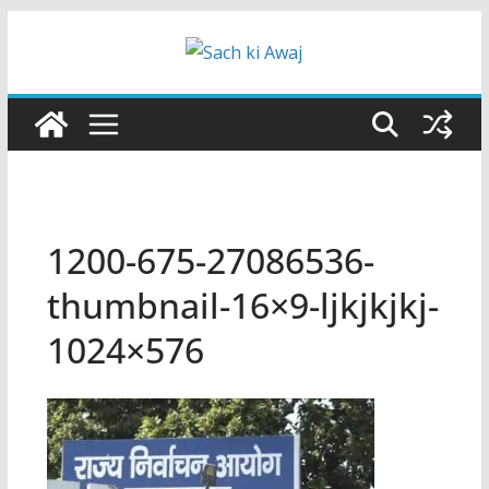
Skip
to
content
1200-675-27086536-
thumbnail-16×9-ljkjkjkj-
1024×576