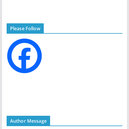
t
e
g
Please Follow
o
r
i
e
s
Author Message