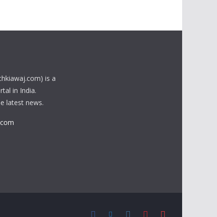
chkiawaj.com) is a
al in India.
he latest news.
.com