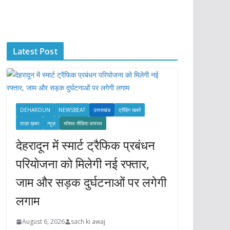
c
h
i
Latest Post
v
e
s
DEHARDUN
NEWSBEAT
उत्तराखंड
ट्रेंडिंग खबरें
ताज़ा ख़बर
न्यूज़
सोशल मीडिया वायरल
देहरादून में स्मार्ट ट्रैफिक प्रबंधन
परियोजना को मिलेगी नई रफ्तार,
जाम और सड़क दुर्घटनाओं पर लगेगी
लगाम
August 6, 2026
sach ki awaj