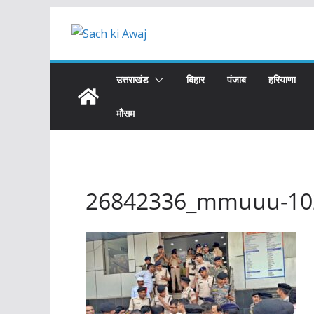
Skip
to
content
उत्तराखंड
बिहार
पंजाब
हरियाणा
मौसम
26842336_mmuuu-10