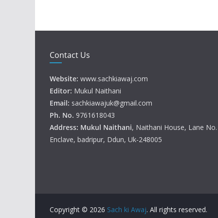
Contact Us
Website:
www.sachkiawaj.com
Editor:
Mukul Naithani
Email:
sachkiawajuk@gmail.com
Ph. No.
9761618043
Address: Mukul
Naithani
, Naithani House, Lane No
Enclave, badripur, Ddun, Uk-248005
Copyright © 2026
Sach ki Awaj
. All rights reserved.