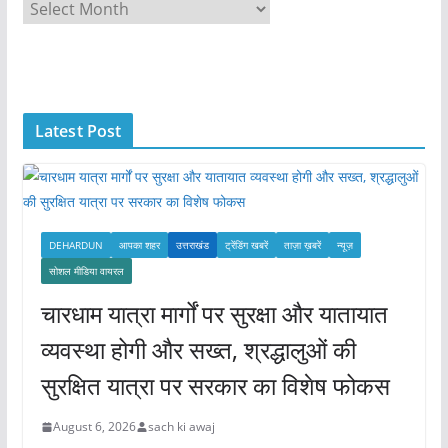
A
r
c
h
i
Latest Post
v
e
s
DEHARDUN
आपका शहर
उत्तराखंड
ट्रेंडिंग खबरें
ताज़ा ख़बरें
न्यूज़
सोशल मीडिया वायरल
चारधाम यात्रा मार्गों पर सुरक्षा और यातायात
व्यवस्था होगी और सख्त, श्रद्धालुओं की
सुरक्षित यात्रा पर सरकार का विशेष फोकस
August 6, 2026
sach ki awaj