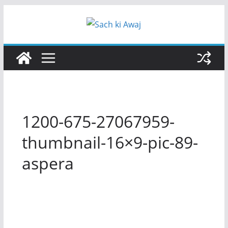
Skip
to
content
1200-675-27067959-
thumbnail-16×9-pic-89-
aspera