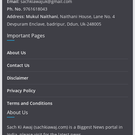
Email:
sachkiawajuk@gmail.com
Ph. No.
9761618043
Address: Mukul
Naithani
, Naithani House, Lane No. 4
Devpuram Enclave, badripur, Ddun, Uk-248005
Important Pages
About Us
Contact Us
Disclaimer
Privacy Policy
Terms and Conditions
About Us
Sach Ki Awaj (sachkiawaj.com) is a Biggest News portal in
India. please visit for the latest news.