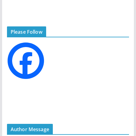
a
t
e
g
Please Follow
o
r
i
e
s
Author Message