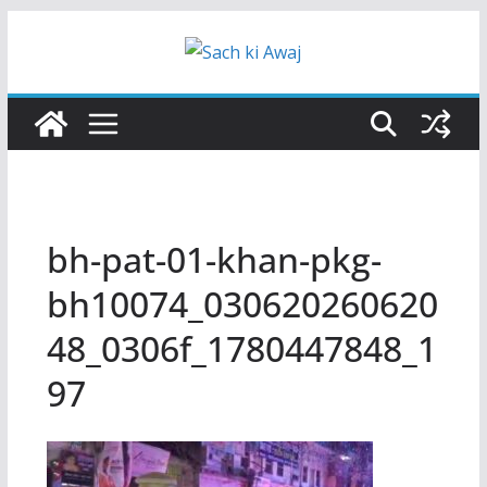
Skip
to
content
bh-pat-01-khan-pkg-
bh10074_030620260620
48_0306f_1780447848_1
97