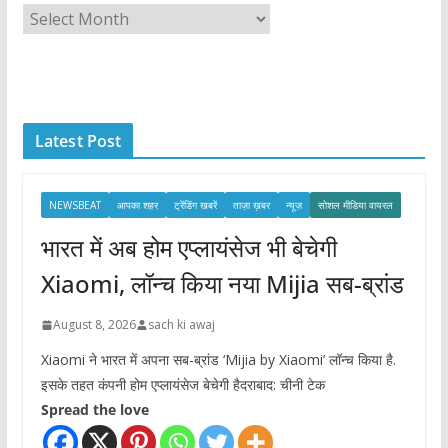
A
r
c
h
i
Latest Post
v
e
s
NEWSBEAT
आपका शहर
ट्रेंडिंग खबरें
ताज़ा ख़बर
न्यूज़
सोशल मीडिया वायरल
भारत में अब होम एप्लायंसेज भी बेचेगी
Xiaomi, लॉन्च किया नया Mijia सब-ब्रांड
August 8, 2026
sach ki awaj
Xiaomi ने भारत में अपना सब-ब्रांड ‘Mijia by Xiaomi’ लॉन्च किया है.
इसके तहत कंपनी होम एप्लायंसेज बेचेगी हैदराबाद: चीनी टेक
Spread the love