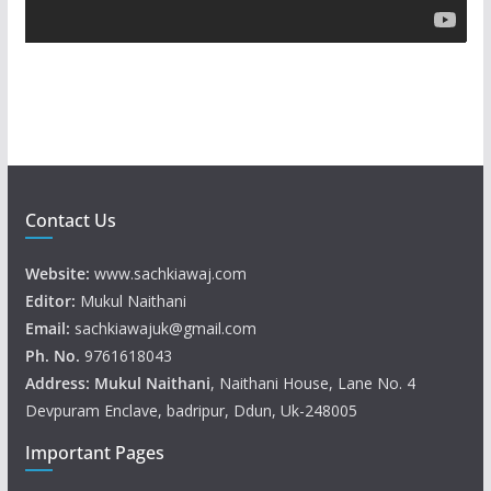
y
e
r
Contact Us
Website:
www.sachkiawaj.com
Editor:
Mukul Naithani
Email:
sachkiawajuk@gmail.com
Ph. No.
9761618043
Address: Mukul
Naithani
, Naithani House, Lane No. 4
Devpuram Enclave, badripur, Ddun, Uk-248005
Important Pages