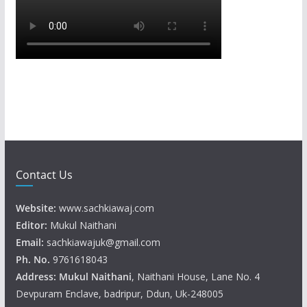
Contact Us
Website:
www.sachkiawaj.com
Editor:
Mukul Naithani
Email:
sachkiawajuk@gmail.com
Ph. No.
9761618043
Address: Mukul
Naithani
, Naithani House, Lane No. 4
Devpuram Enclave, badripur, Ddun, Uk-248005