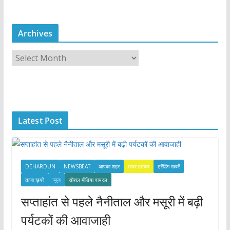
Archives
A
r
c
h
i
Latest Post
v
e
s
DEHARDUN
NEWSBEAT
आपका शहर
खबर हटकर
ट्रेंडिंग खबरें
ताज़ा ख़बरें
न्यूज़
सोशल मीडिया वायरल
सप्ताहांत से पहले नैनीताल और मसूरी में बढ़ी
पर्यटकों की आवाजाही