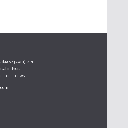
chkiawaj.com) is a
al in India.
he latest news.
.com