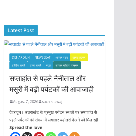
c
h
i
Latest Post
v
e
s
DEHARDUN
NEWSBEAT
आपका शहर
खबर हटकर
ट्रेंडिंग खबरें
ताज़ा ख़बरें
न्यूज़
सोशल मीडिया वायरल
सप्ताहांत से पहले नैनीताल और
मसूरी में बढ़ी पर्यटकों की आवाजाही
August 7, 2026
sach ki awaj
देहरादून। उत्तराखंड के प्रमुख पर्यटन स्थलों पर सप्ताहांत से
पहले पर्यटकों की संख्या में लगातार बढ़ोतरी देखने को मिल रही
Spread the love