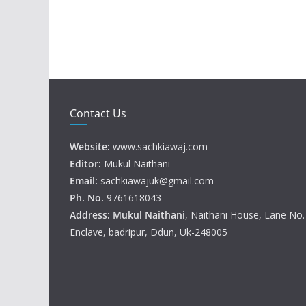
Contact Us
Website:
www.sachkiawaj.com
Editor:
Mukul Naithani
Email:
sachkiawajuk@gmail.com
Ph. No.
9761618043
Address: Mukul
Naithani
, Naithani House, Lane No
Enclave, badripur, Ddun, Uk-248005