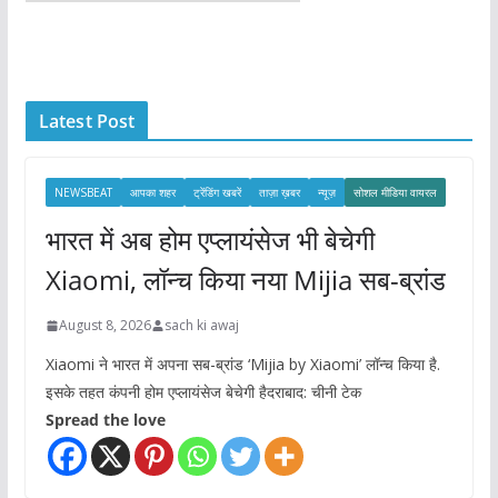
r
c
h
i
Latest Post
v
e
s
NEWSBEAT
आपका शहर
ट्रेंडिंग खबरें
ताज़ा ख़बर
न्यूज़
सोशल मीडिया वायरल
भारत में अब होम एप्लायंसेज भी बेचेगी
Xiaomi, लॉन्च किया नया Mijia सब-ब्रांड
August 8, 2026
sach ki awaj
Xiaomi ने भारत में अपना सब-ब्रांड ‘Mijia by Xiaomi’ लॉन्च किया है.
इसके तहत कंपनी होम एप्लायंसेज बेचेगी हैदराबाद: चीनी टेक
Spread the love