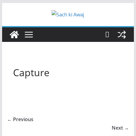
Skip
to
content
Capture
← Previous
Next →