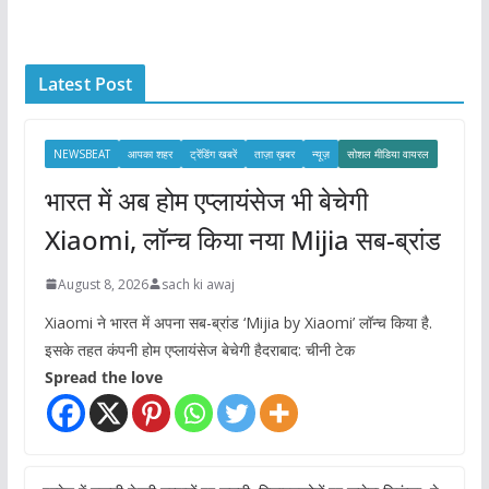
c
h
i
Latest Post
v
e
s
NEWSBEAT
आपका शहर
ट्रेंडिंग खबरें
ताज़ा ख़बर
न्यूज़
सोशल मीडिया वायरल
भारत में अब होम एप्लायंसेज भी बेचेगी
Xiaomi, लॉन्च किया नया Mijia सब-ब्रांड
August 8, 2026
sach ki awaj
Xiaomi ने भारत में अपना सब-ब्रांड ‘Mijia by Xiaomi’ लॉन्च किया है.
इसके तहत कंपनी होम एप्लायंसेज बेचेगी हैदराबाद: चीनी टेक
Spread the love