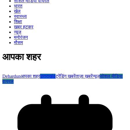
सोशल मीडिया वायरल
भारत
खेल
स्वास्थ्य
शिक्षा
खबर हटकर
न्यूज़
मनोरंजन
मौसम
आपका शहर
Dehardun
आपका शहर
उत्तराखंड
ट्रेंडिंग खबरें
ताज़ा ख़बरें
न्यूज़
सोशल मीडिया
वायरल