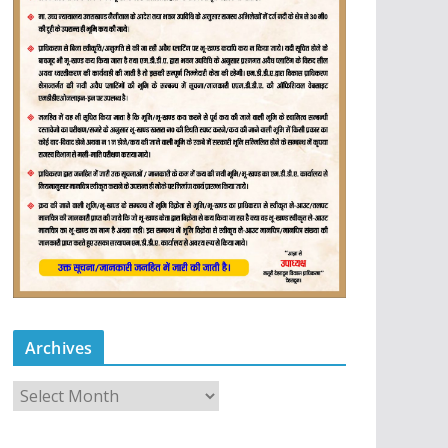
Archives
A
r
c