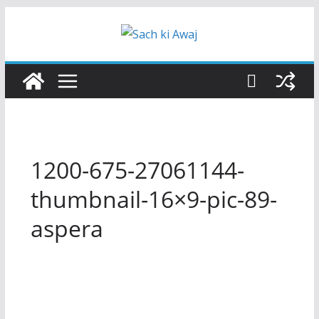
Skip
to
content
1200-675-27061144-
thumbnail-16×9-pic-89-
aspera