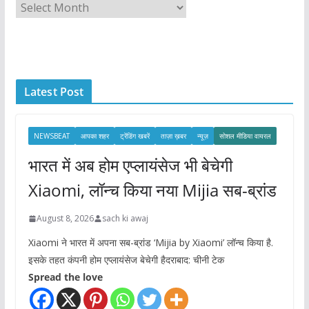
A
r
c
h
i
Latest Post
v
e
s
NEWSBEAT
आपका शहर
ट्रेंडिंग खबरें
ताज़ा ख़बर
न्यूज़
सोशल मीडिया वायरल
भारत में अब होम एप्लायंसेज भी बेचेगी
Xiaomi, लॉन्च किया नया Mijia सब-ब्रांड
August 8, 2026
sach ki awaj
Xiaomi ने भारत में अपना सब-ब्रांड ‘Mijia by Xiaomi’ लॉन्च किया है.
इसके तहत कंपनी होम एप्लायंसेज बेचेगी हैदराबाद: चीनी टेक
Spread the love