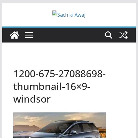
Skip
to
content
1200-675-27088698-
thumbnail-16×9-
windsor