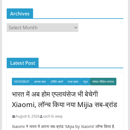
Archives
A
r
c
h
i
Latest Post
v
e
s
NEWSBEAT
आपका शहर
ट्रेंडिंग खबरें
ताज़ा ख़बर
न्यूज़
सोशल मीडिया वायरल
भारत में अब होम एप्लायंसेज भी बेचेगी
Xiaomi, लॉन्च किया नया Mijia सब-ब्रांड
August 8, 2026
sach ki awaj
Xiaomi ने भारत में अपना सब-ब्रांड ‘Mijia by Xiaomi’ लॉन्च किया है.