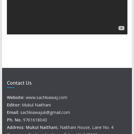
P
l
a
y
e
r
Contact Us
Website:
www.sachkiawaj.com
Editor:
Mukul Naithani
Email:
sachkiawajuk@gmail.com
Ph. No.
9761618043
Address: Mukul
Naithani
, Naithani House, Lane No. 4