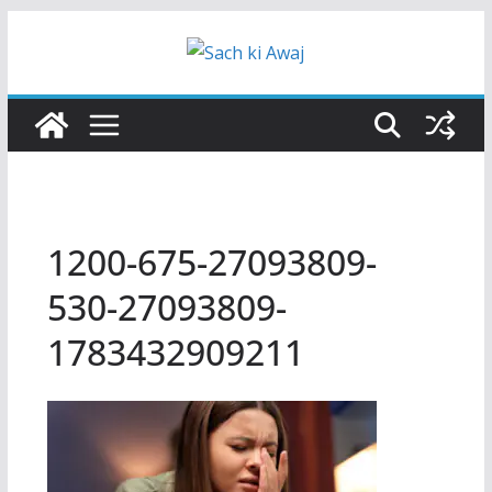
Skip
to
content
1200-675-27093809-
530-27093809-
1783432909211