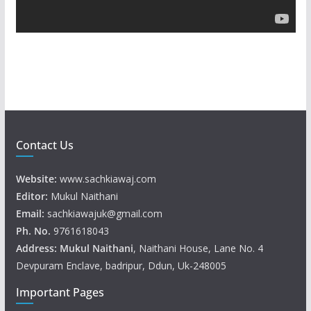
a
y
e
r
Contact Us
Website:
www.sachkiawaj.com
Editor:
Mukul Naithani
Email:
sachkiawajuk@gmail.com
Ph. No.
9761618043
Address: Mukul
Naithani
, Naithani House, Lane No. 4
Devpuram Enclave, badripur, Ddun, Uk-248005
Important Pages