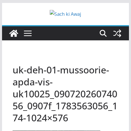
Skip
to
content
uk-deh-01-mussoorie-
apda-vis-
uk10025_090720260740
56_0907f_1783563056_1
74-1024×576