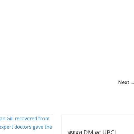
Next 
चंपावत DM का UPCL