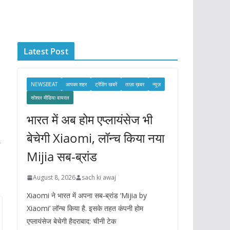
c
h
i
Latest Post
v
e
s
NEWSBEAT
आपका शहर
ट्रेंडिंग खबरें
ताज़ा ख़बर
न्यूज़
सोशल मीडिया वायरल
भारत में अब होम एप्लायंसेज भी
बेचेगी Xiaomi, लॉन्च किया नया
→
Mijia सब-ब्रांड
August 8, 2026
sach ki awaj
Xiaomi ने भारत में अपना सब-ब्रांड ‘Mijia by
Xiaomi’ लॉन्च किया है. इसके तहत कंपनी होम
एप्लायंसेज बेचेगी हैदराबाद: चीनी टेक