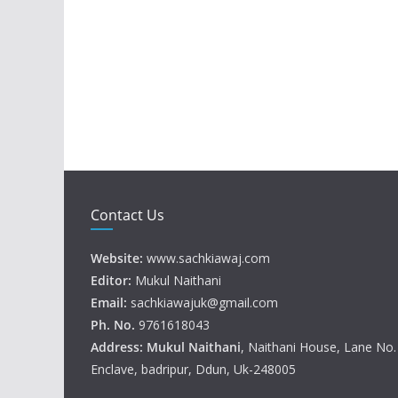
Contact Us
Website:
www.sachkiawaj.com
Editor:
Mukul Naithani
Email:
sachkiawajuk@gmail.com
Ph. No.
9761618043
Address: Mukul
Naithani
, Naithani House, Lane No
Enclave, badripur, Ddun, Uk-248005