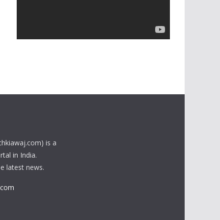
o
P
l
a
y
e
r
chkiawaj.com) is a
al in India.
he latest news.
.com