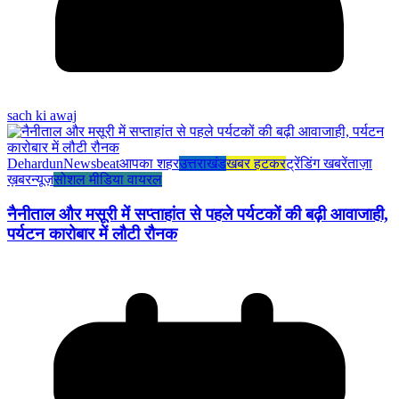
sach ki awaj
Dehardun
Newsbeat
आपका शहर
उत्तराखंड
खबर हटकर
ट्रेंडिंग खबरें
ताज़ा
ख़बर
न्यूज़
सोशल मीडिया वायरल
नैनीताल और मसूरी में सप्ताहांत से पहले पर्यटकों की बढ़ी आवाजाही,
पर्यटन कारोबार में लौटी रौनक