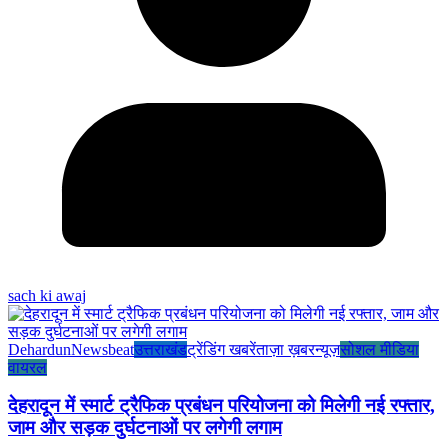
sach ki awaj
Dehardun
Newsbeat
उत्तराखंड
ट्रेंडिंग खबरें
ताज़ा ख़बर
न्यूज़
सोशल मीडिया
वायरल
देहरादून में स्मार्ट ट्रैफिक प्रबंधन परियोजना को मिलेगी नई रफ्तार,
जाम और सड़क दुर्घटनाओं पर लगेगी लगाम