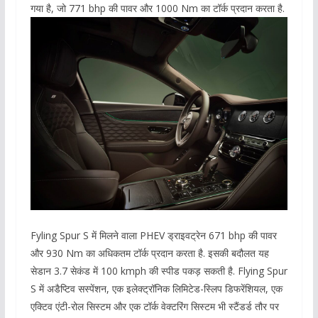
गया है, जो 771 bhp की पावर और 1000 Nm का टॉर्क प्रदान करता है.
Fyling Spur S में मिलने वाला PHEV ड्राइवट्रेन 671 bhp की पावर
और 930 Nm का अधिकतम टॉर्क प्रदान करता है. इसकी बदौलत यह
सेडान 3.7 सेकंड में 100 kmph की स्पीड पकड़ सकती है. Flying Spur
S में अडैप्टिव सस्पेंशन, एक इलेक्ट्रॉनिक लिमिटेड-स्लिप डिफरेंशियल, एक
एक्टिव एंटी-रोल सिस्टम और एक टॉर्क वेक्टरिंग सिस्टम भी स्टैंडर्ड तौर पर