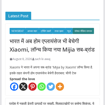
h
i
Latest Post
v
e
s
NEWSBEAT
आपका शहर
ट्रेंडिंग खबरें
ताज़ा ख़बर
न्यूज़
सोशल मीडिया वायरल
भारत में अब होम एप्लायंसेज भी बेचेगी
Xiaomi, लॉन्च किया नया Mijia सब-ब्रांड
August 8, 2026
sach ki awaj
Xiaomi ने भारत में अपना सब-ब्रांड ‘Mijia by Xiaomi’ लॉन्च किया है.
इसके तहत कंपनी होम एप्लायंसेज बेचेगी हैदराबाद: चीनी टेक
Spread the love
प्रदेश में नकली डेयरी उत्पादों पर सख्ती, मिलावटखोरों पर कसेगा शिकंजा, ये