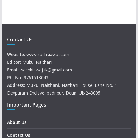
r
Contact Us
Website:
www.sachkiawaj.com
Editor:
Mukul Naithani
Email:
sachkiawajuk@gmail.com
Ph. No.
9761618043
Address: Mukul
Naithani
, Naithani House, Lane No. 4
Devpuram Enclave, badripur, Ddun, Uk-248005
Important Pages
About Us
Contact Us