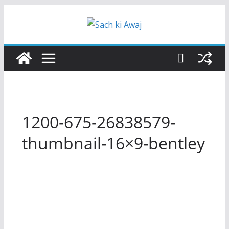
Skip
to
content
1200-675-26838579-
thumbnail-16×9-bentley