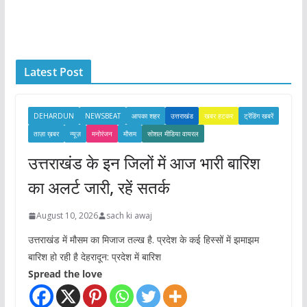
r
c
h
i
Latest Post
v
e
s
DEHARDUN
NEWSBEAT
आपका शहर
उत्तराखंड
खबर हटकर
ट्रेंडिंग खबरें
ताज़ा ख़बर
न्यूज़
मनोरंजन
मौसम
सोशल मीडिया वायरल
उत्तराखंड के इन जिलों में आज भारी बारिश
का अलर्ट जारी, रहें सतर्क
August 10, 2026
sach ki awaj
उत्तराखंड में मौसम का मिजाज तल्ख है. प्रदेश के कई हिस्सों में झमाझम
बारिश हो रही है देहरादून: प्रदेश में बारिश
Spread the love