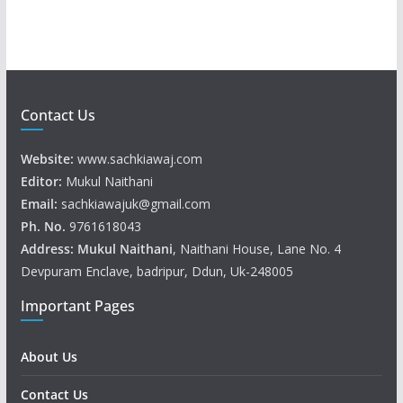
r
Contact Us
Website:
www.sachkiawaj.com
Editor:
Mukul Naithani
Email:
sachkiawajuk@gmail.com
Ph. No.
9761618043
Address: Mukul
Naithani
, Naithani House, Lane No. 4
Devpuram Enclave, badripur, Ddun, Uk-248005
Important Pages
About Us
Contact Us