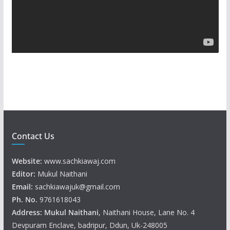
P
l
a
y
e
r
Contact Us
Website:
www.sachkiawaj.com
Editor:
Mukul Naithani
Email:
sachkiawajuk@gmail.com
Ph. No.
9761618043
Address: Mukul
Naithani
, Naithani House, Lane No. 4
Devpuram Enclave, badripur, Ddun, Uk-248005