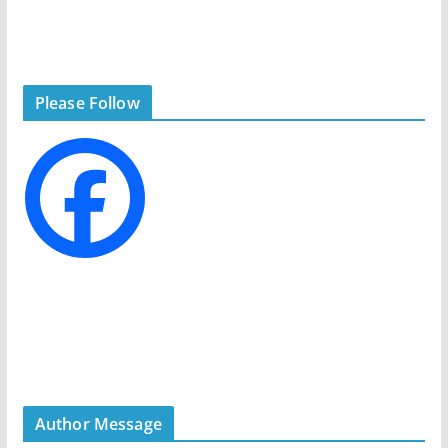
a
t
e
g
Please Follow
o
r
i
e
s
Author Message