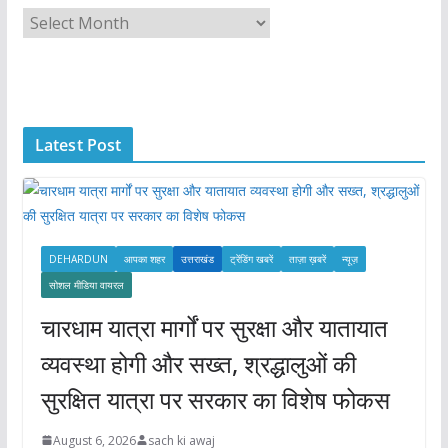
A
r
c
h
i
Latest Post
v
e
s
DEHARDUN
आपका शहर
उत्तराखंड
ट्रेंडिंग खबरें
ताज़ा ख़बरें
न्यूज़
सोशल मीडिया वायरल
चारधाम यात्रा मार्गों पर सुरक्षा और यातायात
व्यवस्था होगी और सख्त, श्रद्धालुओं की
सुरक्षित यात्रा पर सरकार का विशेष फोकस
August 6, 2026
sach ki awaj