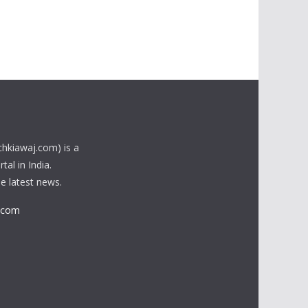
chkiawaj.com) is a
al in India.
he latest news.
.com