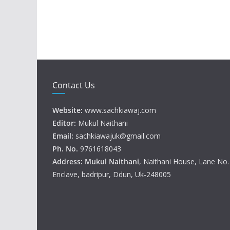
Contact Us
Website:
www.sachkiawaj.com
Editor:
Mukul Naithani
Email:
sachkiawajuk@gmail.com
Ph. No.
9761618043
Address: Mukul
Naithani
, Naithani House, Lane No
Enclave, badripur, Ddun, Uk-248005