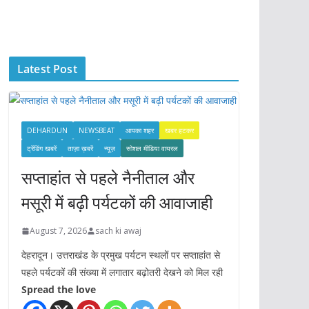
c
h
i
Latest Post
v
e
s
DEHARDUN
NEWSBEAT
आपका शहर
खबर हटकर
ट्रेंडिंग खबरें
ताज़ा ख़बरें
न्यूज़
सोशल मीडिया वायरल
सप्ताहांत से पहले नैनीताल और
मसूरी में बढ़ी पर्यटकों की आवाजाही
August 7, 2026
sach ki awaj
देहरादून। उत्तराखंड के प्रमुख पर्यटन स्थलों पर सप्ताहांत से
पहले पर्यटकों की संख्या में लगातार बढ़ोतरी देखने को मिल रही
Spread the love