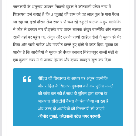
जानकारी के अनुसार जाखन निवासी युवक ने कोतवाली पटेल नगर में
शिकायत दर्ज कराई है कि 3 जुलाई की शाम को वह लाल पुल के पास पैदल
जा रहा था. इसी दौरान तेज रफ्तार से चल रहे स्कूटी चालक अंकुर वाल्मीकि
ने जोर से टक्कर मार दी.इसके बाद वाहन चालक अंकुर वाल्मीकि और उसका
साथी वहां पर पहुंच गए. अंकुर और उसके साथी साहिल दोनों ने युवक को घेर
लिया और गाली गलौज और मारपीट करते हुए दांतों से काट दिया. युवक का
आरोप है कि आरोपियों ने युवक को बंधक बनाकर निरंजनपुर सब्जी मंडी के
एक दुकान नंबर में ले जाकर हिंसक और क्रूर व्यवहार शुरू कर दिया.
पीड़ित की शिकायत के आधार पर अंकुर वाल्मीकि
और साहिल के खिलाफ मुकदमा दर्ज कर पुलिस मामले
की जांच कर रही है.साथ ही पुलिस द्वारा घटना के
आसपास सीसीटीवी कैमरा के चेक किया जा रहा है
और जल्द ही आरोपियों की गिरफ्तारी की जाएगी.
-विनोद गुसाई, कोतवाली पटेल नगर प्रभारी-