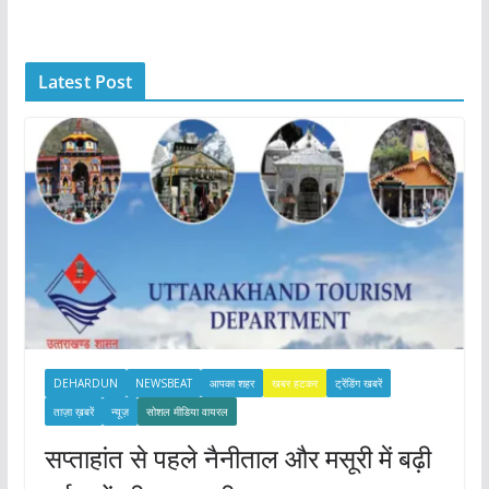
h
i
Latest Post
v
e
s
DEHARDUN
NEWSBEAT
आपका शहर
खबर हटकर
ट्रेंडिंग खबरें
ताज़ा ख़बरें
न्यूज़
सोशल मीडिया वायरल
सप्ताहांत से पहले नैनीताल और मसूरी में बढ़ी