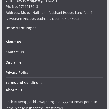
Email:
sachkiawajuk@gmail.com
Ph. No.
9761618043
Address: Mukul
Naithani
, Naithani House, Lane No. 4
Devpuram Enclave, badripur, Ddun, Uk-248005
Important Pages
About Us
Contact Us
Disclaimer
Privacy Policy
Terms and Conditions
About Us
Sach Ki Awaj (sachkiawaj.com) is a Biggest News portal in
India. please visit for the latest news.