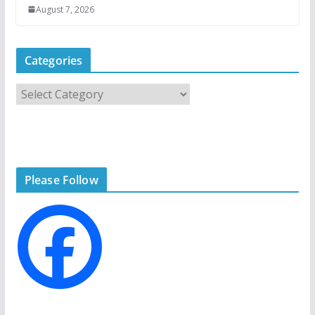
August 7, 2026
Categories
C
a
t
e
g
Please Follow
o
r
i
e
s