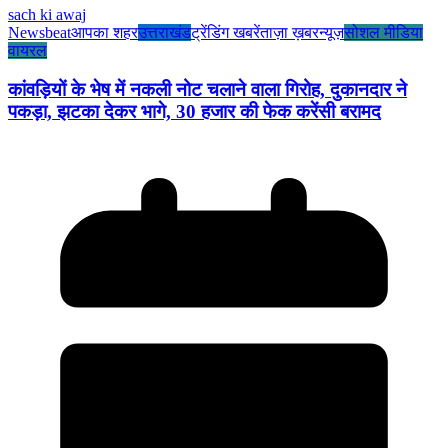
sach ki awaj
Newsbeat
आपका शहर
उत्तराखंड
ट्रेंडिंग खबरें
ताज़ा ख़बर
न्यूज़
सोशल मीडिया
वायरल
कांवड़ियों के भेष में नकली नोट चलाने वाला गिरोह, दुकानदार ने
पकड़ा, झटका देकर भागे, 30 हजार की फेक करेंसी बरामद