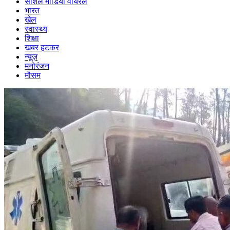
सोशल मीडिया वायरल
भारत
खेल
स्वास्थ्य
शिक्षा
खबर हटकर
न्यूज़
मनोरंजन
मौसम