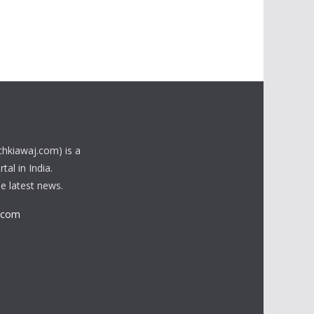
chkiawaj.com) is a
al in India.
he latest news.
.com