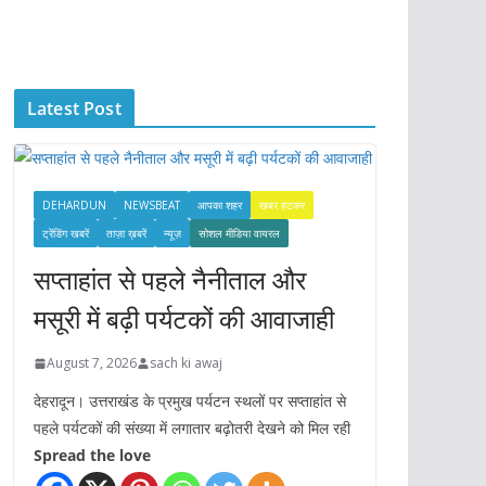
c
h
i
Latest Post
v
e
s
DEHARDUN
NEWSBEAT
आपका शहर
खबर हटकर
ट्रेंडिंग खबरें
ताज़ा ख़बरें
न्यूज़
सोशल मीडिया वायरल
सप्ताहांत से पहले नैनीताल और
मसूरी में बढ़ी पर्यटकों की आवाजाही
August 7, 2026
sach ki awaj
देहरादून। उत्तराखंड के प्रमुख पर्यटन स्थलों पर सप्ताहांत से
पहले पर्यटकों की संख्या में लगातार बढ़ोतरी देखने को मिल रही
Spread the love