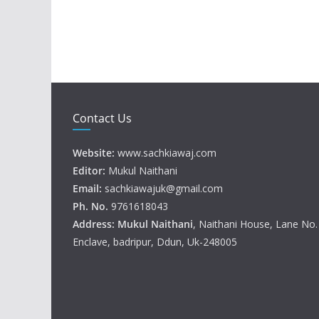
Contact Us
Website:
www.sachkiawaj.com
Editor:
Mukul Naithani
Email:
sachkiawajuk@gmail.com
Ph. No.
9761618043
Address: Mukul
Naithani
, Naithani House, Lane No
Enclave, badripur, Ddun, Uk-248005