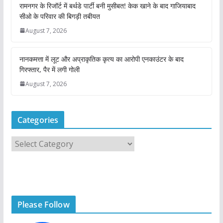
DEHARDUN
NEWSBEAT
आपका शहर
खबर हटकर
ट्रेंडिंग खबरें
ताज़ा ख़बरें
न्यूज़
सोशल मीडिया वायरल
सप्ताहांत से पहले नैनीताल और मसूरी में बढ़ी
पर्यटकों की आवाजाही
August 7, 2026
sach ki awaj
देहरादून। उत्तराखंड के प्रमुख पर्यटन स्थलों पर सप्ताहांत से पहले पर्यटकों
की संख्या में लगातार बढ़ोतरी देखने को मिल रही