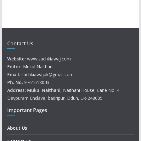
r
Contact Us
Website:
www.sachkiawaj.com
Editor:
Mukul Naithani
Email:
sachkiawajuk@gmail.com
Ph. No.
9761618043
Address: Mukul
Naithani
, Naithani House, Lane No. 4
Devpuram Enclave, badripur, Ddun, Uk-248005
Important Pages
About Us