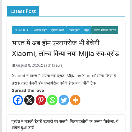
i
Latest Post
v
e
s
NEWSBEAT
आपका शहर
ट्रेंडिंग खबरें
ताज़ा ख़बर
न्यूज़
सोशल मीडिया वायरल
भारत में अब होम एप्लायंसेज भी बेचेगी
Xiaomi, लॉन्च किया नया Mijia सब-ब्रांड
August 8, 2026
sach ki awaj
Xiaomi ने भारत में अपना सब-ब्रांड ‘Mijia by Xiaomi’ लॉन्च किया है.
इसके तहत कंपनी होम एप्लायंसेज बेचेगी हैदराबाद: चीनी टेक
Spread the love
प्रदेश में नकली डेयरी उत्पादों पर सख्ती, मिलावटखोरों पर कसेगा शिकंजा, ये
आदेश हुआ जारी