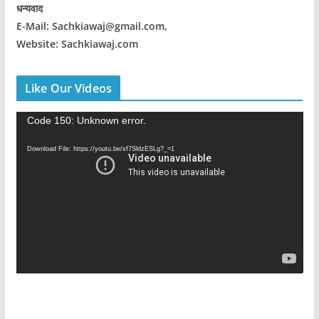
धन्यवाद
E-Mail: Sachkiawaj@gmail.com,
Website: Sachkiawaj.com
Like Our Videos
V
Code 150: Unknown error.
i
Download File: https://youtu.be/xf7SldzESLg?_=1
d
e
o
P
l
a
y
e
r