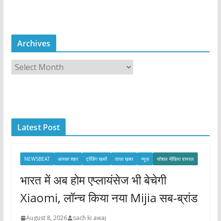
Archives
A
r
c
h
i
Latest Post
v
e
s
NEWSBEAT
आपका शहर
ट्रेंडिंग खबरें
ताज़ा ख़बर
न्यूज़
सोशल मीडिया वायरल
भारत में अब होम एप्लायंसेज भी बेचेगी
Xiaomi, लॉन्च किया नया Mijia सब-ब्रांड
August 8, 2026
sach ki awaj