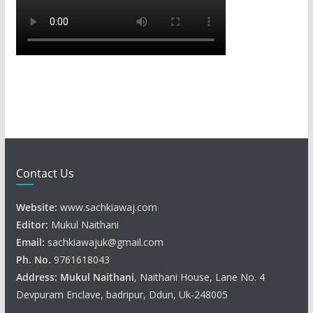
Contact Us
Website:
www.sachkiawaj.com
Editor:
Mukul Naithani
Email:
sachkiawajuk@gmail.com
Ph. No.
9761618043
Address: Mukul
Naithani
, Naithani House, Lane No. 4
Devpuram Enclave, badripur, Ddun, Uk-248005