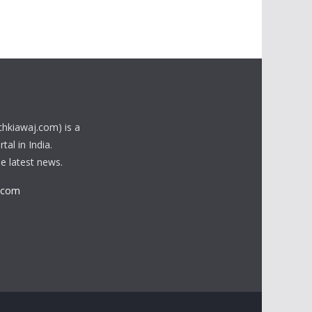
chkiawaj.com) is a
al in India.
he latest news.
.com