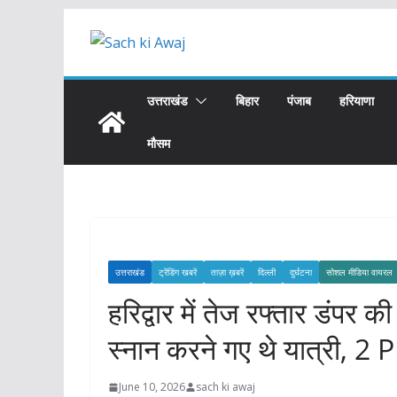
Skip
to
content
उत्तराखंड
बिहार
पंजाब
हरियाणा
मौसम
उत्तराखंड
ट्रेंडिंग खबरें
ताज़ा ख़बरें
दिल्ली
दुर्घटना
सोशल मीडिया वायरल
हरिद्वार में तेज रफ्तार डंपर क
स्नान करने गए थे यात्री, 
June 10, 2026
sach ki awaj