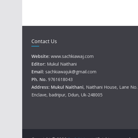
Contact Us
Website:
www.sachkiawaj.com
Editor:
Mukul Naithani
Email:
sachkiawajuk@gmail.com
Ph. No.
9761618043
Address: Mukul
Naithani
, Naithani House, Lane No
Enclave, badripur, Ddun, Uk-248005