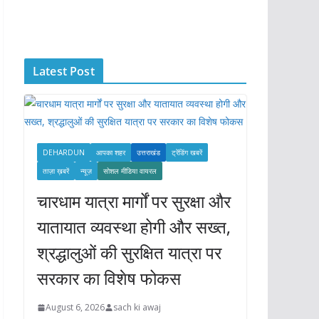
c
h
i
Latest Post
v
e
s
DEHARDUN
आपका शहर
उत्तराखंड
ट्रेंडिंग खबरें
ताज़ा ख़बरें
न्यूज़
सोशल मीडिया वायरल
चारधाम यात्रा मार्गों पर सुरक्षा और
यातायात व्यवस्था होगी और सख्त,
श्रद्धालुओं की सुरक्षित यात्रा पर
सरकार का विशेष फोकस
August 6, 2026
sach ki awaj