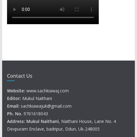
Contact Us
Website:
www.sachkiawaj.com
Editor:
Mukul Naithani
Email:
sachkiawajuk@gmail.com
Ph. No.
9761618043
Address: Mukul
Naithani
, Naithani House, Lane No. 4
Devpuram Enclave, badripur, Ddun, Uk-248005