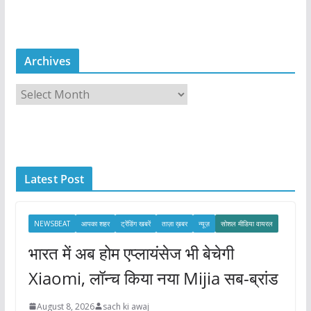
Archives
A
r
c
h
i
Latest Post
v
e
s
NEWSBEAT
आपका शहर
ट्रेंडिंग खबरें
ताज़ा ख़बर
न्यूज़
सोशल मीडिया वायरल
भारत में अब होम एप्लायंसेज भी बेचेगी
Xiaomi, लॉन्च किया नया Mijia सब-ब्रांड
August 8, 2026
sach ki awaj