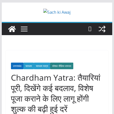
Skip
to
content
उत्तराखंड
चारधाम
चारधाम यात्रा
सोशल मीडिया वायरल
Chardham Yatra: तैयारियां
पूरी, दिखेंगे कई बदलाव, विशेष
पूजा कराने के लिए लागू होंगी
शुल्क की बढ़ी हुई दरें